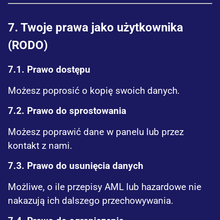
7. Twoje prawa jako użytkownika
(RODO)
7.1. Prawo dostępu
Możesz poprosić o kopię swoich danych.
7.2. Prawo do sprostowania
Możesz poprawić dane w panelu lub przez
kontakt z nami.
7.3. Prawo do usunięcia danych
Możliwe, o ile przepisy AML lub hazardowe nie
nakazują ich dalszego przechowywania.