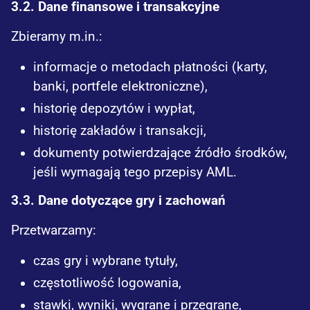
3.2. Dane finansowe i transakcyjne
Zbieramy m.in.:
informacje o metodach płatności (karty,
banki, portfele elektroniczne),
historię depozytów i wypłat,
historię zakładów i transakcji,
dokumenty potwierdzające źródło środków,
jeśli wymagają tego przepisy AML.
3.3. Dane dotyczące gry i zachowań
Przetwarzamy:
czas gry i wybrane tytuły,
częstotliwość logowania,
stawki, wyniki, wygrane i przegrane,