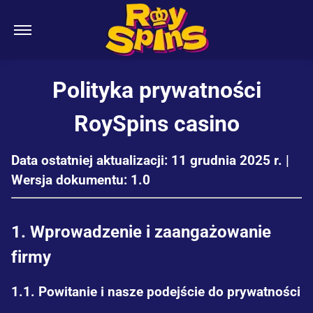
Polityka prywatności
RoySpins casino
Data ostatniej aktualizacji: 11 grudnia 2025 r. |
Wersja dokumentu: 1.0
1. Wprowadzenie i zaangażowanie
firmy
1.1. Powitanie i nasze podejście do prywatności