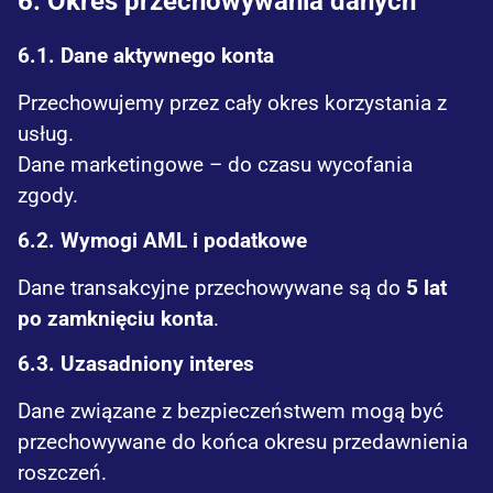
6. Okres przechowywania danych
6.1. Dane aktywnego konta
Przechowujemy przez cały okres korzystania z
usług.
Dane marketingowe – do czasu wycofania
zgody.
6.2. Wymogi AML i podatkowe
Dane transakcyjne przechowywane są do
5 lat
po zamknięciu konta
.
6.3. Uzasadniony interes
Dane związane z bezpieczeństwem mogą być
przechowywane do końca okresu przedawnienia
roszczeń.