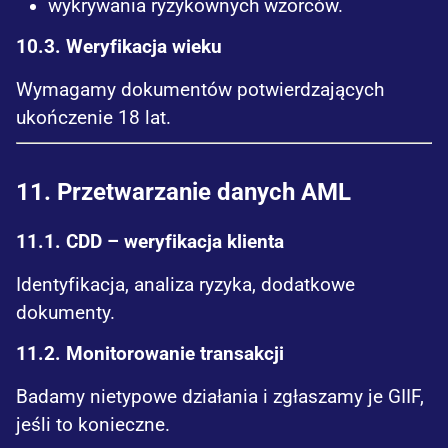
wykrywania ryzykownych wzorców.
10.3. Weryfikacja wieku
Wymagamy dokumentów potwierdzających
ukończenie 18 lat.
11. Przetwarzanie danych AML
11.1. CDD – weryfikacja klienta
Identyfikacja, analiza ryzyka, dodatkowe
dokumenty.
11.2. Monitorowanie transakcji
Badamy nietypowe działania i zgłaszamy je GIIF,
jeśli to konieczne.