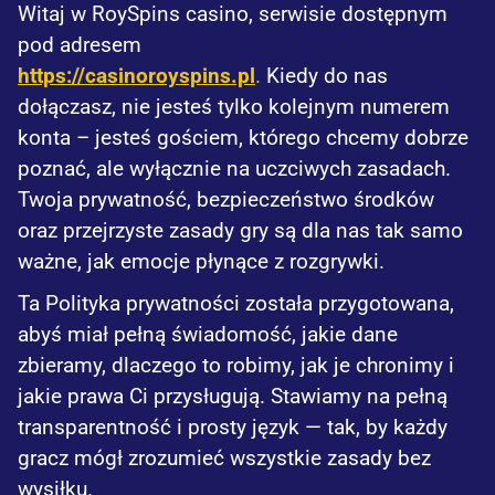
Witaj w RoySpins casino, serwisie dostępnym
pod adresem
https://casinoroyspins.pl
.
Kiedy do nas
dołączasz, nie jesteś tylko kolejnym numerem
konta – jesteś gościem, którego chcemy dobrze
poznać, ale wyłącznie na uczciwych zasadach.
Twoja prywatność, bezpieczeństwo środków
oraz przejrzyste zasady gry są dla nas tak samo
ważne, jak emocje płynące z rozgrywki.
Ta Polityka prywatności została przygotowana,
abyś miał pełną świadomość, jakie dane
zbieramy, dlaczego to robimy, jak je chronimy i
jakie prawa Ci przysługują. Stawiamy na pełną
transparentność i prosty język — tak, by każdy
gracz mógł zrozumieć wszystkie zasady bez
wysiłku.