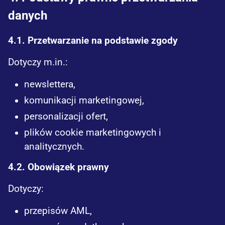
danych
4.1. Przetwarzanie na podstawie zgody
Dotyczy m.in.:
newslettera,
komunikacji marketingowej,
personalizacji ofert,
plików cookie marketingowych i
analitycznych.
4.2. Obowiązek prawny
Dotyczy:
przepisów AML,