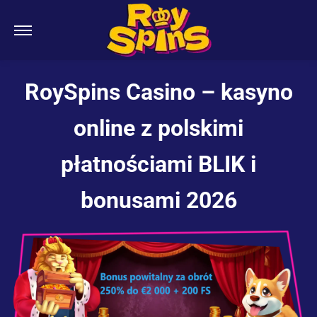
RoySpins Casino – kasyno
online z polskimi
płatnościami BLIK i
bonusami 2026