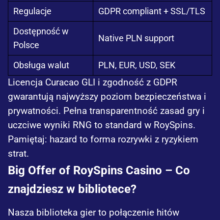
Regulacje
GDPR compliant + SSL/TLS
Dostępność w
Native PLN support
Polsce
Obsługa walut
PLN, EUR, USD, SEK
Licencja Curacao GLI i zgodność z GDPR
gwarantują najwyższy poziom bezpieczeństwa i
prywatności. Pełna transparentność zasad gry i
uczciwe wyniki RNG to standard w RoySpins.
Pamiętaj: hazard to forma rozrywki z ryzykiem
strat.
Big Offer of RoySpins Casino – Co
znajdziesz w bibliotece?
Nasza biblioteka gier to połączenie hitów