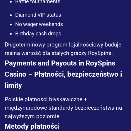
Battle tournaments
Diamond VIP status
No wager weekends
Birthday cash drops
Długoterminowy program lojalnościowy buduje
realną wartość dla stałych graczy RoySpins.
Payments and Payouts in RoySpins
Casino – Płatności, bezpieczeństwo i
limity
Polskie płatności błyskawiczne +
międzynarodowe standardy bezpieczeństwa na
najwyższym poziomie.
Metody płatności